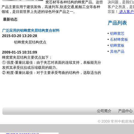
窝芯材等各种结构的蜂窝产品。这些
决问题，是我们
产品主要应用于建筑装饰，高速列车,轨道交通,船舶工业等各种
客户之所及，是
领域，是目前世界上先进的绿色环保产品之一。
宗旨！
进入客户
最新动态
产品列表
广泛应用的铝蜂窝夹层结构复合材料
铝蜂窝芯
2015-03-20 13:20:28
石材蜂窝板
铝蜂窝夹层结构优点
铝蜂窝板
其他产品
2009-01-15 10:31:09
蜂窝窝夹层结构主要优点如下：
① 强度-重量比最佳：由于夹芯对表面的连续支持，表板能充分
发挥其承受抗拉或压缩载荷的能力。
② 刚度-重量比最佳：对于主要承受弯曲的结构件，选取适当的
公司简介
产品中心
© 2009 常州中航前海新材